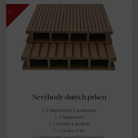
–
Nevýhody dutých prken
(–) Náchylnější k poškození
(–) Spádování
(–) Kotvení k podloží
(–) Záruka 5 let
(–) Náročnější montáž (spádovost)