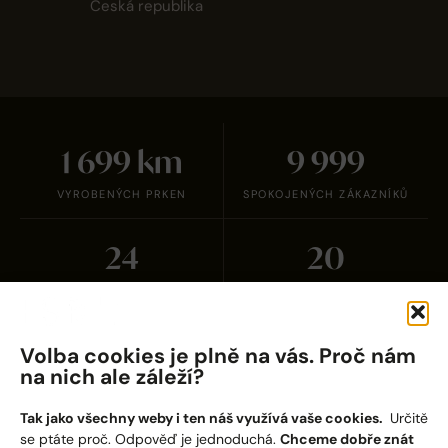
Česká republika
1 700
km
10 000
VYROBENÝCH PRKEN
SPOKOJENÝCH ZÁKAZNÍKŮ
25
21
CERTIFIKOVANÝCH
ZAHRANIČNÍCH PARTNERŮ
PARTNERŮ
Volba cookies je plně na vás. Proč nám
na nich ale záleží?
Tak jako všechny weby i ten náš využívá vaše cookies.
Určitě
se ptáte proč. Odpověď je jednoduchá.
Chceme dobře znát