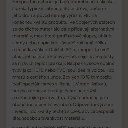
Kompozitní materiál je tvořen kombinací několika
složek. Typicky zahrnuje 60 % dřeva, přičemž
jeho druh a původ nemají výrazný vliv na
konečnou kvalitu produktu. Ve Spojených státech
se do těchto materiálů dále přidávají alternativní
materiály, mezi které patří rýžové slupky, obilné
slámy nebo papír, kde zásadní roli hrají délka
a tloušťka vláken. Dalších 30 % kompozitu tvoří
plast, jehož typ je klíčový – běžnější levné plasty
za nízkých teplot praskají. Naopak vysoce odolné
typy jako HDPE nebo PVC jsou ideální volbou i do
mrazů a ostrého slunce. Zbylých 10 % kompozitu
tvoří speciální směs silikonu, UV stabilizátorů,
barviv a adheziv, která je často nejdražší
a rozhodující pro kvalitu, a bývá chráněna jako
obchodní tajemství výrobců. Odpovědní výrobci
investují do kvality těchto složek, aby zabezpečili
dlouhodobou trvanlivost materiálu.
Na rozdíl od běžných WPC materiálů jsou prkna