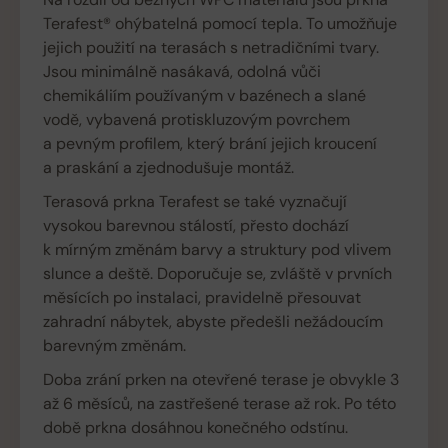
Terafest® ohýbatelná pomocí tepla. To umožňuje
jejich použití na terasách s netradičními tvary.
Jsou minimálně nasákavá, odolná vůči
chemikáliím používaným v bazénech a slané
vodě, vybavená protiskluzovým povrchem
a pevným profilem, který brání jejich kroucení
a praskání a zjednodušuje montáž.
Terasová prkna Terafest se také vyznačují
vysokou barevnou stálostí, přesto dochází
k mírným změnám barvy a struktury pod vlivem
slunce a deště. Doporučuje se, zvláště v prvních
měsících po instalaci, pravidelně přesouvat
zahradní nábytek, abyste předešli nežádoucím
barevným změnám.
Doba zrání prken na otevřené terase je obvykle 3
až 6 měsíců, na zastřešené terase až rok. Po této
době prkna dosáhnou konečného odstínu.