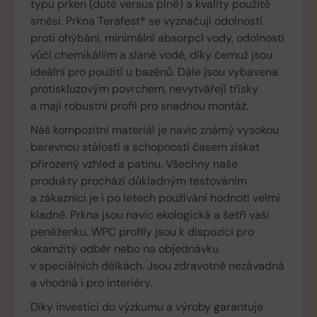
typu prken (duté versus plné) a kvality použité
směsi. Prkna Terafest® se vyznačují odolností
proti ohýbání, minimální absorpcí vody, odolností
vůči chemikáliím a slané vodě, díky čemuž jsou
ideální pro použití u bazénů. Dále jsou vybavena
protiskluzovým povrchem, nevytvářejí třísky
a mají robustní profil pro snadnou montáž.
Náš kompozitní materiál je navíc známý vysokou
barevnou stálostí a schopností časem získat
přirozený vzhled a patinu. Všechny naše
produkty prochází důkladným testováním
a zákazníci je i po letech používání hodnotí velmi
kladně. Prkna jsou navíc ekologická a šetří vaši
peněženku. WPC profily jsou k dispozici pro
okamžitý odběr nebo na objednávku
v speciálních délkách. Jsou zdravotně nezávadná
a vhodná i pro interiéry.
Díky investici do výzkumu a výroby garantuje