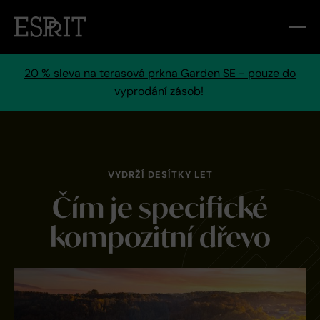
20 % sleva na terasová prkna Garden SE - pouze do
vyprodání zásob!
VYDRŽÍ DESÍTKY LET
Čím je specifické
kompozitní dřevo